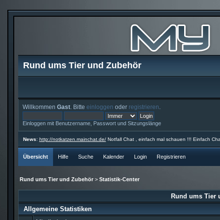
Rund ums Tier und Zubehör
Willkommen
Gast
. Bitte
einloggen
oder
registrieren
.
Einloggen mit Benutzername, Passwort und Sitzungslänge
News
:
http://notkatzen.mainchat.de/
Notfall Chat , einfach mal schauen !!! Einfach Cha
Übersicht
Hilfe
Suche
Kalender
Login
Registrieren
Rund ums Tier und Zubehör
>
Statistik-Center
Rund ums Tier u
Allgemeine Statistiken