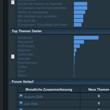
Anzahl der Katzen im Haushalt ...
ich probiers mal mit Gemütlichkeit ...
Sanny ist daaaaaaaa
Wir möchten uns vorstellen.
Bin auch da...
Anregungen, Vorschläge und Ideen
Top Themen Starter
Inselkatze
Hexenkind
ACR-Dealer
Mianmar
SethCohen
tiermutti
FelineSenses
Trillian
Zyss
Maren
Forum Verlauf
Monatliche Zusammenfassung
Neue Themen
0
August 2026
0
Juli 2026