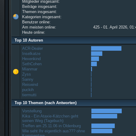
Mitglieder insgesamt:
Beiträge insgesamt:
Themen insgesamt:
Kategorien insgesamt:
Benutzer online:
Am meisten online:
425 - 01. April 2026, 01
Heute online:
Top 10 Autoren
ACR-Dealer
Inselkatze
Hexenkind
SethCohen
Mianmar
Zyss
Sanny
Reiswind
puckih
tiermutti
Top 10 Themen (nach Antworten)
Vorstellung
Kika - Ein Ataxie-Kätzchen geht
seinen Weg (Tagebuch)
Treffen am 25.11.06 in Oldenburg
Wie seht Ihr eigentlich aus??? ohne
Kommentare