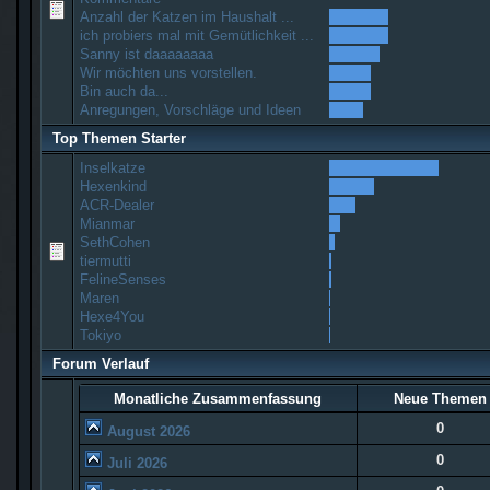
Anzahl der Katzen im Haushalt ...
ich probiers mal mit Gemütlichkeit ...
Sanny ist daaaaaaaa
Wir möchten uns vorstellen.
Bin auch da...
Anregungen, Vorschläge und Ideen
Top Themen Starter
Inselkatze
Hexenkind
ACR-Dealer
Mianmar
SethCohen
tiermutti
FelineSenses
Maren
Hexe4You
Tokiyo
Forum Verlauf
Monatliche Zusammenfassung
Neue Themen
0
August 2026
0
Juli 2026