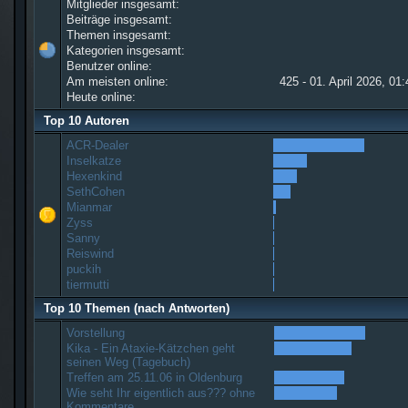
Mitglieder insgesamt:
Beiträge insgesamt:
Themen insgesamt:
Kategorien insgesamt:
Benutzer online:
Am meisten online:
425 - 01. April 2026, 01
Heute online:
Top 10 Autoren
ACR-Dealer
Inselkatze
Hexenkind
SethCohen
Mianmar
Zyss
Sanny
Reiswind
puckih
tiermutti
Top 10 Themen (nach Antworten)
Vorstellung
Kika - Ein Ataxie-Kätzchen geht
seinen Weg (Tagebuch)
Treffen am 25.11.06 in Oldenburg
Wie seht Ihr eigentlich aus??? ohne
Kommentare