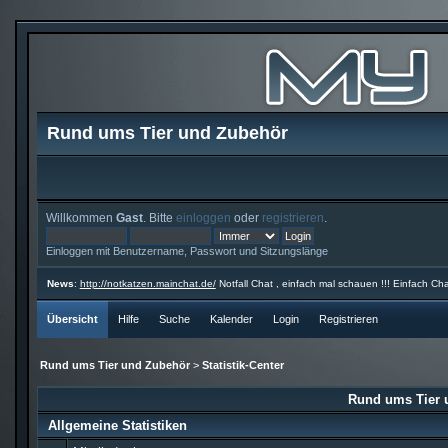
Rund ums Tier und Zubehör
Willkommen
Gast
. Bitte
einloggen
oder
registrieren
.
Einloggen mit Benutzername, Passwort und Sitzungslänge
News
:
http://notkatzen.mainchat.de/
Notfall Chat , einfach mal schauen !!! Einfach Cha
Übersicht
Hilfe
Suche
Kalender
Login
Registrieren
Rund ums Tier und Zubehör
>
Statistik-Center
Rund ums Tier u
Allgemeine Statistiken