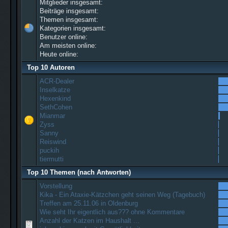
Mitglieder insgesamt:
Beiträge insgesamt:
Themen insgesamt:
Kategorien insgesamt:
Benutzer online:
Am meisten online:
Heute online:
Top 10 Autoren
ACR-Dealer
Inselkatze
Hexenkind
SethCohen
Mianmar
Zyss
Sanny
Reiswind
puckih
tiermutti
Top 10 Themen (nach Antworten)
Vorstellung
Kika - Ein Ataxie-Kätzchen geht seinen Weg (Tagebuch)
Treffen am 25.11.06 in Oldenburg
Wie seht Ihr eigentlich aus??? ohne Kommentare
Anzahl der Katzen im Haushalt ...