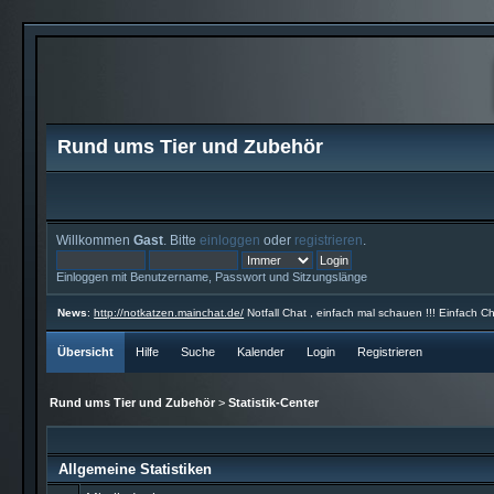
Rund ums Tier und Zubehör
Willkommen
Gast
. Bitte
einloggen
oder
registrieren
.
Einloggen mit Benutzername, Passwort und Sitzungslänge
News
:
http://notkatzen.mainchat.de/
Notfall Chat , einfach mal schauen !!! Einfach Ch
Übersicht
Hilfe
Suche
Kalender
Login
Registrieren
Rund ums Tier und Zubehör
>
Statistik-Center
Allgemeine Statistiken