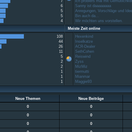
7
ich probiers mal mit Gemütlichkeit
6
Sanny ist daaaaaaaa
5
Anregungen, Vorschläge und Ide
5
Bin auch da...
4
Wir möchten uns vorstellen.
Meiste Zeit online
108
Hexenkind
44
Inselkatze
26
ACR-Dealer
11
SethCohen
5
Reiswind
2
Zyss
2
MizMiz
1
tiermutti
1
Mianmar
1
Maggie93
Neue Themen
Neue Beiträge
0
0
0
0
0
0