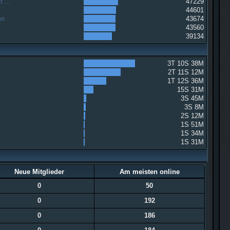
 ...
47229
44601
en
43674
43560
39134
3T 10S 38M
2T 11S 12M
1T 12S 36M
15S 31M
3S 45M
3S 8M
2S 12M
1S 51M
1S 34M
1S 31M
Neue Mitglieder
Am meisten online
0
50
0
192
0
186