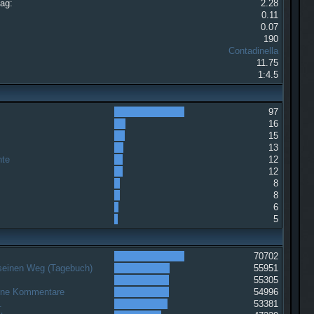
Tag:
2.28
0.11
0.07
190
Contadinella
11.75
1:4.5
97
16
15
13
hte
12
12
8
8
6
5
70702
 seinen Weg (Tagebuch)
55951
g
55305
ohne Kommentare
54996
.
53381