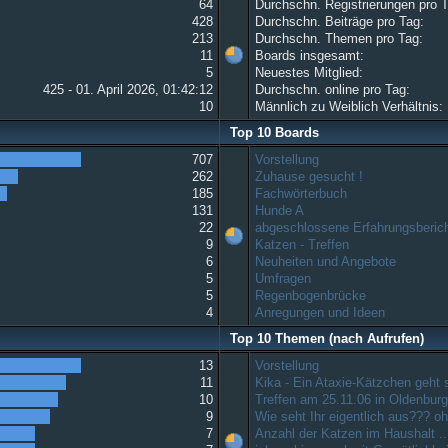
64
Durchschn. Registrierungen pro 
428
Durchschn. Beiträge pro Tag:
213
Durchschn. Themen pro Tag:
11
Boards insgesamt:
5
Neuestes Mitglied:
425 - 01. April 2026, 01:42:12
Durchschn. online pro Tag:
10
Männlich zu Weiblich Verhältnis:
Top 10 Boards
707
Vorstellung
262
Zuhause gesucht !
185
Fachwörterbuch
131
Hunde A
22
abgeschlossene Erfahrungsberic
9
Katzen - Treffen
6
Neuheiten und Angebote
5
Umfragen
5
Regenbogenbrücke
4
Anregungen und Ideen
Top 10 Themen (nach Aufrufen)
13
Vorstellung
11
Kika - Ein Ataxie-Kätzchen geht
10
Treffen am 25.11.06 in Oldenbur
9
Wie seht Ihr eigentlich aus??? 
7
Anzahl der Katzen im Haushalt ..