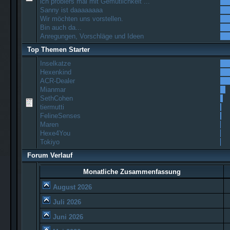
ich probiers mal mit Gemütlichkeit ...
Sanny ist daaaaaaaa
Wir möchten uns vorstellen.
Bin auch da...
Anregungen, Vorschläge und Ideen
Top Themen Starter
Inselkatze
Hexenkind
ACR-Dealer
Mianmar
SethCohen
tiermutti
FelineSenses
Maren
Hexe4You
Tokiyo
Forum Verlauf
Monatliche Zusammenfassung
August 2026
Juli 2026
Juni 2026