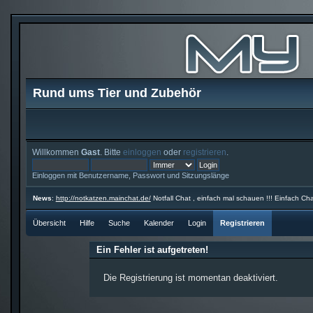
Rund ums Tier und Zubehör
Willkommen
Gast
. Bitte
einloggen
oder
registrieren
.
Einloggen mit Benutzername, Passwort und Sitzungslänge
News
:
http://notkatzen.mainchat.de/
Notfall Chat , einfach mal schauen !!! Einfach Cha
Übersicht
Hilfe
Suche
Kalender
Login
Registrieren
Ein Fehler ist aufgetreten!
Die Registrierung ist momentan deaktiviert.