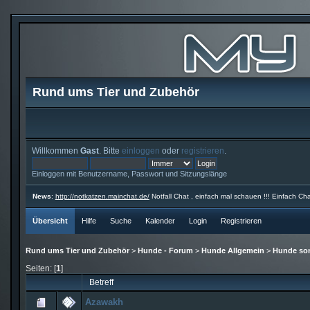
Rund ums Tier und Zubehör
Willkommen
Gast
. Bitte
einloggen
oder
registrieren
.
Einloggen mit Benutzername, Passwort und Sitzungslänge
News
:
http://notkatzen.mainchat.de/
Notfall Chat , einfach mal schauen !!! Einfach Cha
Übersicht
Hilfe
Suche
Kalender
Login
Registrieren
Rund ums Tier und Zubehör
>
Hunde - Forum
>
Hunde Allgemein
>
Hunde son
Seiten: [
1
]
Betreff
Azawakh