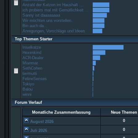
Anzahl der Katzen im Haushalt ...
ich probiers mal mit Gemütlichkeit ...
Sanny ist daaaaaaaa
Wir möchten uns vorstellen.
Bin auch da...
Anregungen, Vorschläge und Ideen
Top Themen Starter
Inselkatze
Hexenkind
ACR-Dealer
Mianmar
SethCohen
tiermutti
FelineSenses
Tokiyo
Balou
winni
Forum Verlauf
Monatliche Zusammenfassung
Neue Themen
0
August 2026
0
Juli 2026