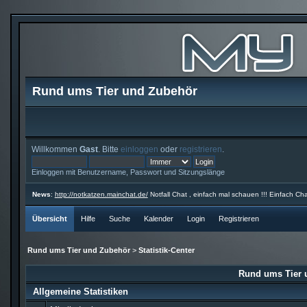
Rund ums Tier und Zubehör
Willkommen
Gast
. Bitte
einloggen
oder
registrieren
.
Einloggen mit Benutzername, Passwort und Sitzungslänge
News
:
http://notkatzen.mainchat.de/
Notfall Chat , einfach mal schauen !!! Einfach Cha
Übersicht
Hilfe
Suche
Kalender
Login
Registrieren
Rund ums Tier und Zubehör
>
Statistik-Center
Rund ums Tier u
Allgemeine Statistiken