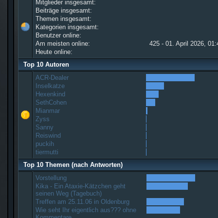
Mitglieder insgesamt:
Beiträge insgesamt:
Themen insgesamt:
Kategorien insgesamt:
Benutzer online:
Am meisten online:
425 - 01. April 2026, 01
Heute online:
Top 10 Autoren
ACR-Dealer
Inselkatze
Hexenkind
SethCohen
Mianmar
Zyss
Sanny
Reiswind
puckih
tiermutti
Top 10 Themen (nach Antworten)
Vorstellung
Kika - Ein Ataxie-Kätzchen geht
seinen Weg (Tagebuch)
Treffen am 25.11.06 in Oldenburg
Wie seht Ihr eigentlich aus??? ohne
Kommentare