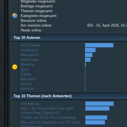
Mitglieder insgesamt:
Beiträge insgesamt:
Themen insgesamt:
Kategorien insgesamt:
Benutzer online:
Am meisten online:
425 - 01. April 2026, 01
Heute online:
Top 10 Autoren
ACR-Dealer
Inselkatze
Hexenkind
SethCohen
Mianmar
Zyss
Sanny
Reiswind
puckih
tiermutti
Top 10 Themen (nach Antworten)
Vorstellung
Kika - Ein Ataxie-Kätzchen geht
seinen Weg (Tagebuch)
Treffen am 25.11.06 in Oldenburg
Wie seht Ihr eigentlich aus??? ohne
Kommentare