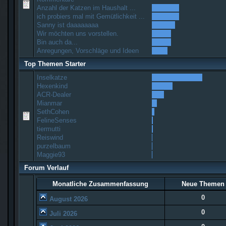
Anzahl der Katzen im Haushalt ...
ich probiers mal mit Gemütlichkeit ...
Sanny ist daaaaaaaa
Wir möchten uns vorstellen.
Bin auch da...
Anregungen, Vorschläge und Ideen
Top Themen Starter
Inselkatze
Hexenkind
ACR-Dealer
Mianmar
SethCohen
FelineSenses
tiermutti
Reiswind
purzelbaum
Maggie93
Forum Verlauf
Monatliche Zusammenfassung
Neue Themen
0
August 2026
0
Juli 2026