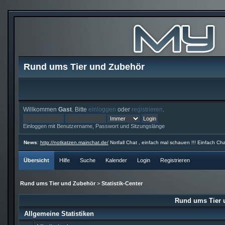
Rund ums Tier und Zubehör
Willkommen
Gast
. Bitte
einloggen
oder
registrieren
.
Einloggen mit Benutzername, Passwort und Sitzungslänge
News
:
http://notkatzen.mainchat.de/
Notfall Chat , einfach mal schauen !!! Einfach Cha
Übersicht
Hilfe
Suche
Kalender
Login
Registrieren
Rund ums Tier und Zubehör
>
Statistik-Center
Rund ums Tier u
Allgemeine Statistiken