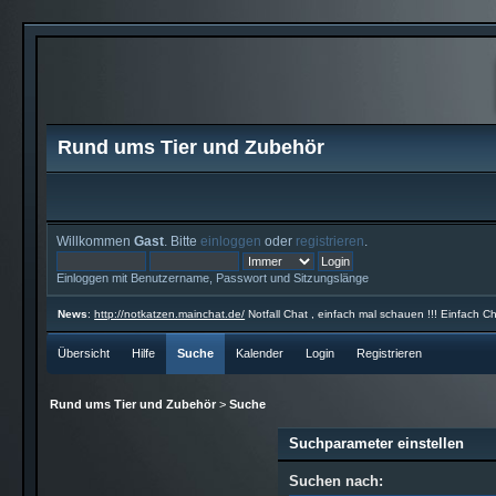
Rund ums Tier und Zubehör
Willkommen
Gast
. Bitte
einloggen
oder
registrieren
.
Einloggen mit Benutzername, Passwort und Sitzungslänge
News
:
http://notkatzen.mainchat.de/
Notfall Chat , einfach mal schauen !!! Einfach Ch
Übersicht
Hilfe
Suche
Kalender
Login
Registrieren
Rund ums Tier und Zubehör
>
Suche
Suchparameter einstellen
Suchen nach: