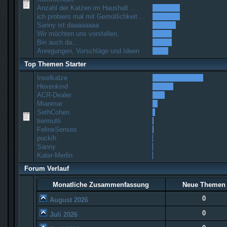
Anzahl der Katzen im Haushalt ...
ich probiers mal mit Gemütlichkeit ...
Sanny ist daaaaaaaa
Wir möchten uns vorstellen.
Bin auch da...
Anregungen, Vorschläge und Ideen
Top Themen Starter
Inselkatze
Hexenkind
ACR-Dealer
Mianmar
SethCohen
tiermutti
FelineSenses
puckih
Sanny
Kater-Merlin
Forum Verlauf
Monatliche Zusammenfassung
Neue Themen
0
August 2026
0
Juli 2026