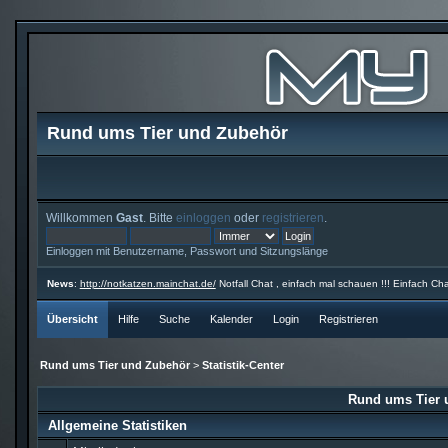
Rund ums Tier und Zubehör
Willkommen
Gast
. Bitte
einloggen
oder
registrieren
.
Einloggen mit Benutzername, Passwort und Sitzungslänge
News
:
http://notkatzen.mainchat.de/
Notfall Chat , einfach mal schauen !!! Einfach Cha
Übersicht
Hilfe
Suche
Kalender
Login
Registrieren
Rund ums Tier und Zubehör
>
Statistik-Center
Rund ums Tier u
Allgemeine Statistiken