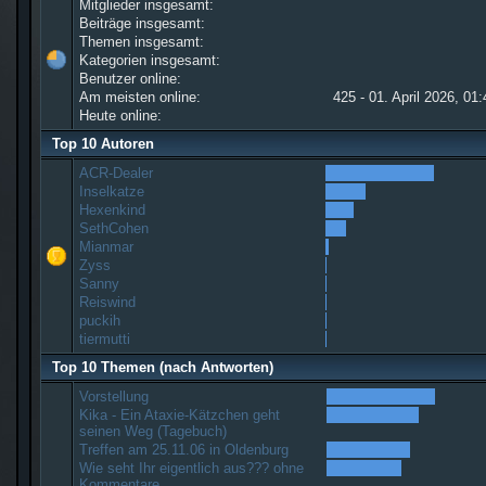
Mitglieder insgesamt:
Beiträge insgesamt:
Themen insgesamt:
Kategorien insgesamt:
Benutzer online:
Am meisten online:
425 - 01. April 2026, 01
Heute online:
Top 10 Autoren
ACR-Dealer
Inselkatze
Hexenkind
SethCohen
Mianmar
Zyss
Sanny
Reiswind
puckih
tiermutti
Top 10 Themen (nach Antworten)
Vorstellung
Kika - Ein Ataxie-Kätzchen geht
seinen Weg (Tagebuch)
Treffen am 25.11.06 in Oldenburg
Wie seht Ihr eigentlich aus??? ohne
Kommentare