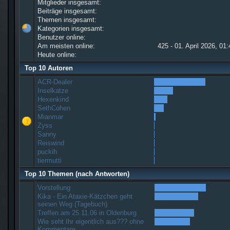
Mitglieder insgesamt:
Beiträge insgesamt:
Themen insgesamt:
Kategorien insgesamt:
Benutzer online:
Am meisten online:
425 - 01. April 2026, 01
Heute online:
Top 10 Autoren
ACR-Dealer
Inselkatze
Hexenkind
SethCohen
Mianmar
Zyss
Sanny
Reiswind
puckih
tiermutti
Top 10 Themen (nach Antworten)
Vorstellung
Kika - Ein Ataxie-Kätzchen geht
seinen Weg (Tagebuch)
Treffen am 25.11.06 in Oldenburg
Wie seht Ihr eigentlich aus??? ohne
Kommentare