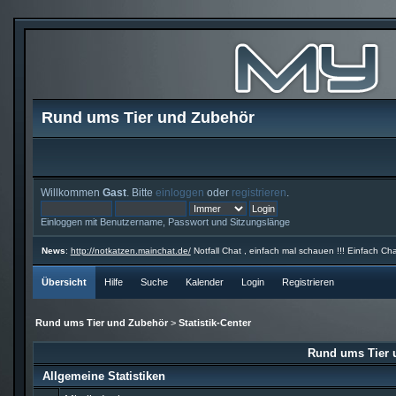
Rund ums Tier und Zubehör
Willkommen
Gast
. Bitte
einloggen
oder
registrieren
.
Einloggen mit Benutzername, Passwort und Sitzungslänge
News
:
http://notkatzen.mainchat.de/
Notfall Chat , einfach mal schauen !!! Einfach Cha
Übersicht
Hilfe
Suche
Kalender
Login
Registrieren
Rund ums Tier und Zubehör
>
Statistik-Center
Rund ums Tier u
Allgemeine Statistiken