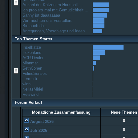
Anzahl der Katzen im Haushalt ...
ich probiers mal mit Gemütlichkeit ...
Sanny ist daaaaaaaa
Wir möchten uns vorstellen.
Bin auch da...
Anregungen, Vorschläge und Ideen
Top Themen Starter
Inselkatze
Hexenkind
ACR-Dealer
Mianmar
SethCohen
FelineSenses
tiermutti
winni
NellasMiriel
Reiswind
Forum Verlauf
Monatliche Zusammenfassung
Neue Themen
0
August 2026
0
Juli 2026