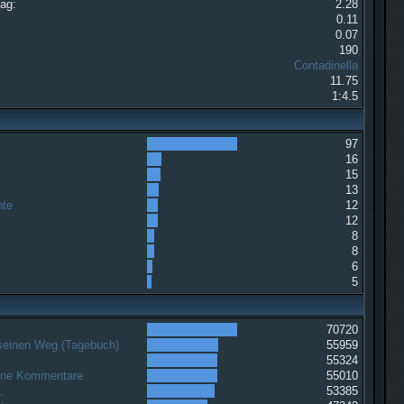
Tag:
2.28
0.11
0.07
190
Contadinella
11.75
1:4.5
97
16
15
13
hte
12
12
8
8
6
5
70720
 seinen Weg (Tagebuch)
55959
g
55324
ohne Kommentare
55010
.
53385