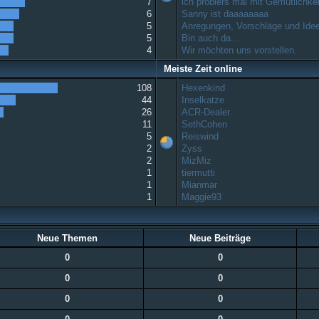
7
ich probiers mal mit Gemütlichkeit
6
Sanny ist daaaaaaaa
5
Anregungen, Vorschläge und Ide
5
Bin auch da...
4
Wir möchten uns vorstellen.
Meiste Zeit online
108
Hexenkind
44
Inselkatze
26
ACR-Dealer
11
SethCohen
5
Reiswind
2
Zyss
2
MizMiz
1
tiermutti
1
Mianmar
1
Maggie93
Neue Themen
Neue Beiträge
0
0
0
0
0
0