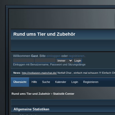
Rund ums Tier und Zubehör
Willkommen
Gast
. Bitte
einloggen
oder
registrieren
.
Einloggen mit Benutzername, Passwort und Sitzungslänge
News
:
http://notkatzen.mainchat.de/
Notfall Chat , einfach mal schauen !!! Einfach Ch
Übersicht
Hilfe
Suche
Kalender
Login
Registrieren
Rund ums Tier und Zubehör
>
Statistik-Center
Allgemeine Statistiken