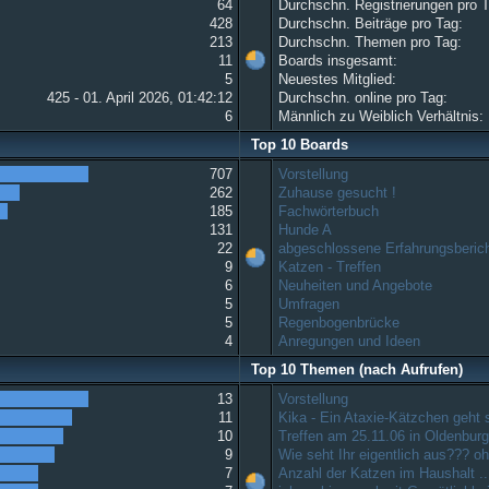
64
Durchschn. Registrierungen pro 
428
Durchschn. Beiträge pro Tag:
213
Durchschn. Themen pro Tag:
11
Boards insgesamt:
5
Neuestes Mitglied:
425 - 01. April 2026, 01:42:12
Durchschn. online pro Tag:
6
Männlich zu Weiblich Verhältnis:
Top 10 Boards
707
Vorstellung
262
Zuhause gesucht !
185
Fachwörterbuch
131
Hunde A
22
abgeschlossene Erfahrungsberic
9
Katzen - Treffen
6
Neuheiten und Angebote
5
Umfragen
5
Regenbogenbrücke
4
Anregungen und Ideen
Top 10 Themen (nach Aufrufen)
13
Vorstellung
11
Kika - Ein Ataxie-Kätzchen geht
10
Treffen am 25.11.06 in Oldenbur
9
Wie seht Ihr eigentlich aus??? 
7
Anzahl der Katzen im Haushalt ..