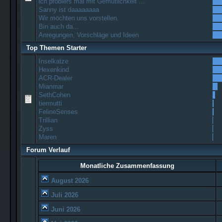
ich probiers mal mit Gemütlichkeit ...
Sanny ist daaaaaaaa
Wir möchten uns vorstellen.
Bin auch da...
Anregungen, Vorschläge und Ideen
Top Themen Starter
Inselkatze
Hexenkind
ACR-Dealer
Mianmar
SethCohen
tiermutti
FelineSenses
Trillian
Zyss
Maren
Forum Verlauf
Monatliche Zusammenfassung
August 2026
Juli 2026
Juni 2026