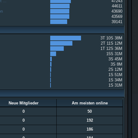
 ...
47243
44611
en
43690
43569
39141
3T 10S 38M
2T 11S 12M
1T 12S 36M
15S 31M
3S 45M
3S 8M
2S 12M
1S 51M
1S 34M
1S 31M
Neue Mitglieder
Am meisten online
0
50
0
192
0
186