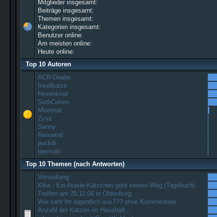
Mitglieder insgesamt:
Beiträge insgesamt:
Themen insgesamt:
Kategorien insgesamt:
Benutzer online:
Am meisten online:
Heute online:
Top 10 Autoren
ACR-Dealer
Inselkatze
Hexenkind
SethCohen
Mianmar
Zyss
Sanny
Reiswind
puckih
tiermutti
Top 10 Themen (nach Antworten)
Vorstellung
Kika - Ein Ataxie-Kätzchen geht seinen Weg (Tagebuch)
Treffen am 25.11.06 in Oldenburg
Wie seht Ihr eigentlich aus??? ohne Kommentare
Anzahl der Katzen im Haushalt ...