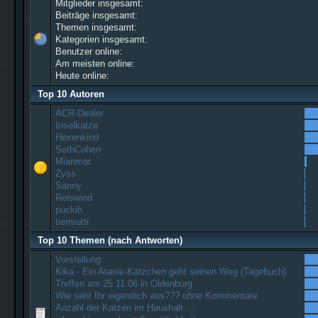
Mitglieder insgesamt:
Beiträge insgesamt:
Themen insgesamt:
Kategorien insgesamt:
Benutzer online:
Am meisten online:
Heute online:
Top 10 Autoren
ACR-Dealer
Inselkatze
Hexenkind
SethCohen
Mianmar
Zyss
Sanny
Reiswind
puckih
tiermutti
Top 10 Themen (nach Antworten)
Vorstellung
Kika - Ein Ataxie-Kätzchen geht seinen Weg (Tagebuch)
Treffen am 25.11.06 in Oldenburg
Wie seht Ihr eigentlich aus??? ohne Kommentare
Anzahl der Katzen im Haushalt ...