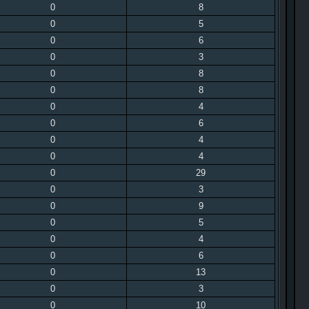
0
8
0
5
0
6
0
3
0
8
0
8
0
4
0
6
0
4
0
4
0
29
0
3
0
9
0
5
0
4
0
6
0
13
0
3
0
10