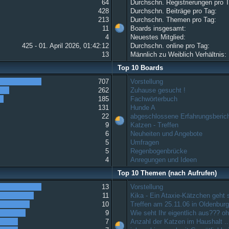
64
Durchschn. Registrierungen pro 
428
Durchschn. Beiträge pro Tag:
213
Durchschn. Themen pro Tag:
11
Boards insgesamt:
4
Neuestes Mitglied:
425 - 01. April 2026, 01:42:12
Durchschn. online pro Tag:
13
Männlich zu Weiblich Verhältnis:
Top 10 Boards
707
Vorstellung
262
Zuhause gesucht !
185
Fachwörterbuch
131
Hunde A
22
abgeschlossene Erfahrungsberic
9
Katzen - Treffen
6
Neuheiten und Angebote
5
Umfragen
5
Regenbogenbrücke
4
Anregungen und Ideen
Top 10 Themen (nach Aufrufen)
13
Vorstellung
11
Kika - Ein Ataxie-Kätzchen geht
10
Treffen am 25.11.06 in Oldenbur
9
Wie seht Ihr eigentlich aus??? 
7
Anzahl der Katzen im Haushalt ..