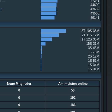
 ...
47241
44609
en
43682
43568
39141
3T 10S 38M
2T 11S 12M
1T 12S 36M
15S 31M
3S 45M
3S 8M
2S 12M
1S 51M
1S 34M
1S 31M
Neue Mitglieder
Am meisten online
0
50
0
192
0
186