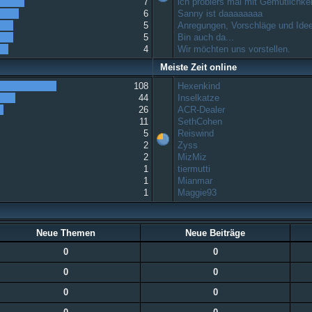
7
ich probiers mal mit Gemütlichkeit
6
Sanny ist daaaaaaaa
5
Anregungen, Vorschläge und Ide
5
Bin auch da...
4
Wir möchten uns vorstellen.
Meiste Zeit online
108
Hexenkind
44
Inselkatze
26
ACR-Dealer
11
SethCohen
5
Reiswind
2
Zyss
2
MizMiz
1
tiermutti
1
Mianmar
1
Maggie93
Neue Themen
Neue Beiträge
0
0
0
0
0
0