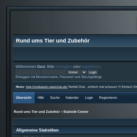
Rund ums Tier und Zubehör
Willkommen
Gast
. Bitte
einloggen
oder
registrieren
.
Einloggen mit Benutzername, Passwort und Sitzungslänge
News
:
http://notkatzen.mainchat.de/
Notfall Chat , einfach mal schauen !!! Einfach Ch
Übersicht
Hilfe
Suche
Kalender
Login
Registrieren
Rund ums Tier und Zubehör
>
Statistik-Center
Allgemeine Statistiken