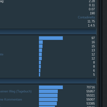
Tag:
2.28
0.11
0.07
190
Contadinella
11.75
1:4.5
97
16
15
13
hte
12
12
8
8
6
5
70716
 seinen Weg (Tagebuch)
55957
g
55321
ohne Kommentare
55007
.
53385