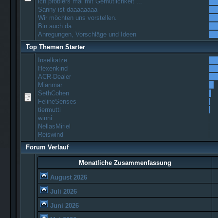
ich probiers mal mit Gemütlichkeit ...
Sanny ist daaaaaaaa
Wir möchten uns vorstellen.
Bin auch da...
Anregungen, Vorschläge und Ideen
Top Themen Starter
Inselkatze
Hexenkind
ACR-Dealer
Mianmar
SethCohen
FelineSenses
tiermutti
winni
NellasMiriel
Reiswind
Forum Verlauf
Monatliche Zusammenfassung
August 2026
Juli 2026
Juni 2026