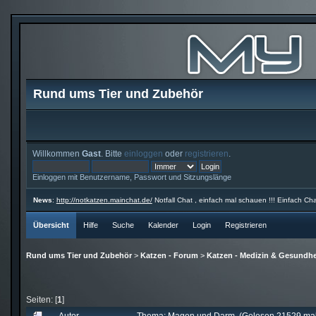
Rund ums Tier und Zubehör
Willkommen
Gast
. Bitte
einloggen
oder
registrieren
.
Einloggen mit Benutzername, Passwort und Sitzungslänge
News
:
http://notkatzen.mainchat.de/
Notfall Chat , einfach mal schauen !!! Einfach Cha
Übersicht
Hilfe
Suche
Kalender
Login
Registrieren
Rund ums Tier und Zubehör
>
Katzen - Forum
>
Katzen - Medizin & Gesundhe
Seiten: [
1
]
Autor
Thema: Magen und Darm (Gelesen 21529 mal