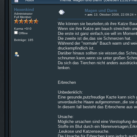
Hexenkind
Magen und Darm
Administrator
«
am:
13. Oktober 2006, 22:09:24 »
Full Member
Wie können sie beurteilen,ob ihre Katze Ba
Wenn sie ihre Katze am bauch streicheln und
Karma +0/-0
Die erste ist ganz einfach,sie will im Moment
Offline
Die zweite ist die,das sie Schmerzen hat.
Beiträge: 185
Während der "normale" Bauch warm und weich
druckempfindlich ist.
Darüber hinaus sollten sie wissen,das Schnu
schnurren kann,wenn sie unter großen Schme
Da sich das Tierchen nicht anders ausdrück
lenken.
Erbrechen
Unbedenklich:
Eine gesunde,putzfreudige Kazte kann sich g
unverdauliche Haare aufgenommen.,die sie au
In diesem fall besteht das Erbrochene aus
Ursache:
Mögliche ursachen sind eine Verstopfung de
Stoffe im Blut durch ein Nierenversagen,Er
,Leukose und Katzenseuche.
Die Ursache für Erbrechen kann jedoch auch 