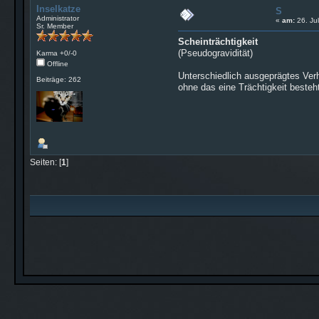
Inselkatze
S
Administrator
«
am:
26. Jul
Sr. Member
Scheinträchtigkeit
(Pseudogravidität)
Karma +0/-0
Offline
Unterschiedlich ausgeprägtes Verh
Beiträge: 262
ohne das eine Trächtigkeit besteh
Seiten: [
1
]