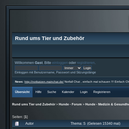
Rund ums Tier und Zubehör
Willkommen
Gast
. Bitte
einloggen
oder
registrieren
.
Einloggen mit Benutzername, Passwort und Sitzungslänge
News
:
http://notkatzen.mainchat.de/
Notfall Chat , einfach mal schauen !!! Einfach Ch
Übersicht
Hilfe
Suche
Kalender
Login
Registrieren
Rund ums Tier und Zubehör
>
Hunde - Forum
>
Hunde - Medizin & Gesundhe
Seiten: [
1
]
Autor
Thema: S (Gelesen 15340 mal)