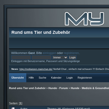
Rund ums Tier und Zubehör
Willkommen
Gast
. Bitte
einloggen
oder
registrieren
.
Einloggen mit Benutzername, Passwort und Sitzungslänge
News
:
http://notkatzen.mainchat.de/
Notfall Chat , einfach mal schauen !!! Einfach Cha
Übersicht
Hilfe
Suche
Kalender
Login
Registrieren
Rund ums Tier und Zubehör
>
Hunde - Forum
>
Hunde - Medizin & Gesundhei
Seiten: [
1
]
Autor
Thema: W (Gelesen 15339 mal)