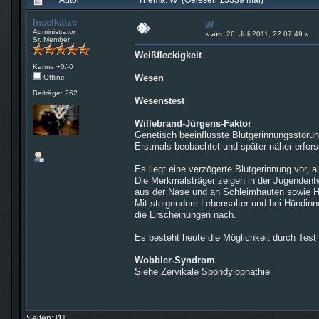
Inselkatze
W
Administrator
«
am:
26. Juli 2011, 22:07:49 »
Sr. Member
Weißfleckigkeit
Karma +0/-0
Wesen
Offline
Beiträge: 262
Wesenstest
Willebrand-Jürgens-Faktor
Genetisch beeinflusste Blutgerinnungsstöru
Erstmals beobachtet und später näher erfors
Es liegt eine verzögerte Blutgerinnung vor, a
Die Merkmalsträger zeigen in der Jugendentw
aus der Nase und an Schleimhäuten sowie 
Mit steigendem Lebensalter und bei Hündinn
die Erscheinungen nach.
Es besteht heute die Möglichkeit durch Test 
Wobbler-Syndrom
Siehe Zervikale Spondylophathie
Seiten: [
1
]