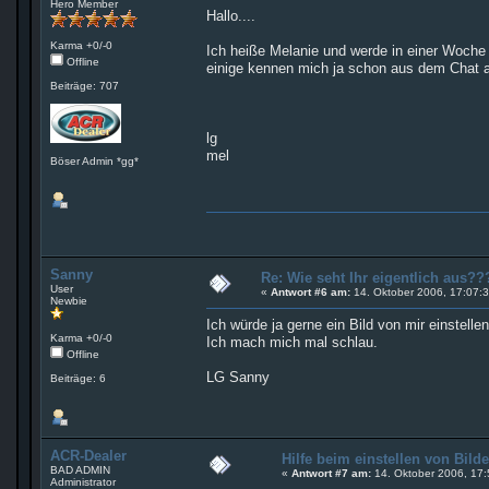
Hero Member
Hallo....
Karma +0/-0
Ich heiße Melanie und werde in einer Woche 
Offline
einige kennen mich ja schon aus dem Chat al
Beiträge: 707
lg
mel
Böser Admin *gg*
Sanny
Re: Wie seht Ihr eigentlich aus
User
«
Antwort #6 am:
14. Oktober 2006, 17:07:3
Newbie
Ich würde ja gerne ein Bild von mir einstelle
Karma +0/-0
Ich mach mich mal schlau.
Offline
LG Sanny
Beiträge: 6
ACR-Dealer
Hilfe beim einstellen von Bild
BAD ADMIN
«
Antwort #7 am:
14. Oktober 2006, 17:
Administrator