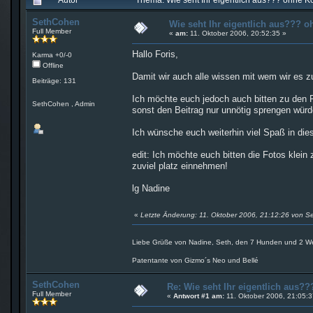
SethCohen
Wie seht Ihr eigentlich aus???
Full Member
«
am:
11. Oktober 2006, 20:52:35 »
Hallo Foris,
Karma +0/-0
Offline
Damit wir auch alle wissen mit wem wir es z
Beiträge: 131
Ich möchte euch jedoch auch bitten zu den F
SethCohen , Admin
sonst den Beitrag nur unnötig sprengen würde
Ich wünsche euch weiterhin viel Spaß in di
edit: Ich möchte euch bitten die Fotos klein 
zuviel platz einnehmen!
lg Nadine
«
Letzte Änderung: 11. Oktober 2006, 21:12:26 von 
Liebe Grüße von Nadine, Seth, den 7 Hunden und 2 Wel
Patentante von Gizmo´s Neo und Bellé
SethCohen
Re: Wie seht Ihr eigentlich aus
Full Member
«
Antwort #1 am:
11. Oktober 2006, 21:05:3