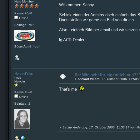
Hero Member
Willkommen Sanny ...
Karma +0/-0
Schick einen der Admins doch einfach das Bi
Offline
Dann stellen wir gerne ein Bild von dir ein ...
Beiträge: 707
Also : einfach Bild per email und wir setzen 
lg ACR Dealer
Böser Admin *gg*
Hexe4You
Re: Wie seht Ihr eigentlich aus
User
«
Antwort #8 am:
17. Oktober 2006, 11:50:2
Newbie
That's me
Karma +0/-0
Offline
Beiträge: 2
«
Letzte Änderung: 17. Oktober 2006, 11:53:27 von 