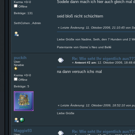
Sodele dann mach ich hier auch gleich mal d
Karma +0/-0
Offline
Beiträge: 131
seid bloß nicht schüchtern
SethCohen , Admin
«
Letzte Änderung: 11. Oktober 2006, 21:10:45 von 
Liebe Grüße von Nadine, Seth, den 7 Hunden und 2 Wel
Patentante von Gizmo´s Neo und Bellé
puckih
Re: Wie seht Ihr eigentlich aus
User
«
Antwort #2 am:
12. Oktober 2006, 18:48:4
Newbie
na dann versuch ichs mal
Karma +0/-0
Offline
Beiträge: 5
«
Letzte Änderung: 12. Oktober 2006, 18:52:10 von pu
Liebe Grüße
Maggie93
Re: Wie seht Ihr eigentlich aus
User