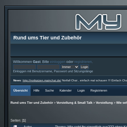
Rund ums Tier und Zubehör
Willkommen
Gast
. Bitte
einloggen
oder
registrieren
.
Einloggen mit Benutzername, Passwort und Sitzungslänge
News
:
http://notkatzen.mainchat.de/
Notfall Chat , einfach mal schauen !!! Einfach Cha
Übersicht
Hilfe
Suche
Kalender
Login
Registrieren
Rund ums Tier und Zubehör
>
Vorstellung & Small Talk
>
Vorstellung
>
Wie se
Seiten: [
1
]
Autor
Thema: Wie seht Ihr eigentlich aus??? ohne