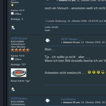
«
Antwort #3 am:
12. Oktober 2006, 18:56:4
Newbie
noch ein Versuch - ansonsten weiß ich nich
Karma +0/-0
Offline
Beiträge: 3
«
Letzte Änderung: 12. Oktober 2006, 19:03:05 von 
Liebe Grüße
Gabi
ACR-Dealer
ACR Dealer ...
BAD ADMIN
«
Antwort #4 am:
12. Oktober 2006, 20:
Administrator
Hero Member
Moin ...
Karma +0/-0
Tja , ich wollte ja nicht , aber .....
Offline
Wenn ich kein Bild einstelle breche ich ein V
Beiträge: 707
Antworten nicht erwünscht ....
Böser Admin *gg*
ACR-Dealer
inselkatze
BAD ADMIN
«
Antwort #5 am:
13. Oktober 2006, 00:
Administrator