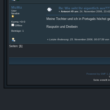
MizMiz
Re: Wie seht Ihr eigentlich aus
User
«
Antwort #9 am:
24. November 2006, 23:42
Newbie
Meine Tochter und ich in Portugals höchst g
Karma +0/-0
Offline
Rasputin und Dreibein
Beiträge: 1
«
Letzte Änderung: 25. November 2006, 00:07:59 von 
Seiten: [
1
]
Powered by SMF 1.
Seite erstellt 