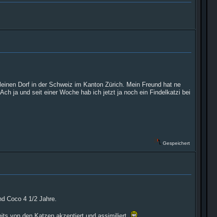
leinen Dorf in der Schweiz im Kanton Zürich. Mein Freund hat ne
Ach ja und seit einer Woche hab ich jetzt ja noch ein Findelkatzi bei
Gespeichert
nd Coco 4 1/2 Jahre.
eits von den Katzen akzeptiert und assimiliert.