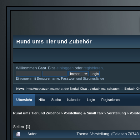
Rund ums Tier und Zubehör
Willkommen
Gast
. Bitte
einloggen
oder
registrieren
.
Einloggen mit Benutzername, Passwort und Sitzungslänge
News
:
http://notkatzen.mainchat.de/
Notfall Chat , einfach mal schauen !!! Einfach Ch
Übersicht
Hilfe
Suche
Kalender
Login
Registrieren
Rund ums Tier und Zubehör
>
Vorstellung & Small Talk
>
Vorstellung
>
Vorste
Seiten: [
1
]
Autor
Thema: Vorstellung (Gelesen 70748 