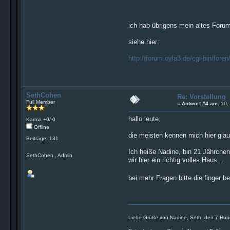
ich hab übrigens mein altes Forum 
siehe hier:
http://forum.oyla3.de/cgi-bin/foren
SethCohen
Re: Vorstellung
Full Member
«
Antwort #4 am:
10. 
hallo leute,
Karma +0/-0
Offline
die meisten kennen mich hier glau
Beiträge: 131
Ich heiße Nadine, bin 21 Jährche
SethCohen , Admin
wir hier ein richtig volles Haus...
bei mehr Fragen bitte die finger b
Liebe Grüße von Nadine, Seth, den 7 Hun