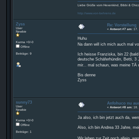
Liebe Grüße vom Hexenkind, Bibbi & Chi
http://www.von-behrens.de
Zyss
Re: Vorstellung
User
«
Antwort #7 am:
17. 
Newbie
Huhu
Karma +0/-0
Na dann will ich mich auch mal vo
Offline
Beiträge: 9
Ich heisse Franziska, bin 22 (bal
deutsche Schäferhündin, Betti, 3 J
mir... mal schaun, was meine TÄ 
Bis denne
Zyss
sunny73
Anfohuco nu au
User
«
Antwort #8 am:
18. 
Newbie
Ja also, ich bin jetzt auch da, 
Karma +0/-0
Offline
Also, ich bin Andrea 33 Jahre, me
Beiträge: 1
Wir leben zur Zeit noch allein, w