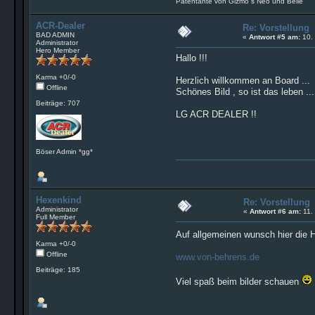
Patentante von Gizmo´s Neo und Bellé
ACR-Dealer
Re: Vorstellung
BAD ADMIN
«
Antwort #5 am:
10. 
Administrator
Hero Member
Hallo !!!
Karma +0/-0
Herzlich willkommen an Board ...
Offline
Schönes Bild , so ist das leben ...
Beiträge: 707
LG ACR DEALER !!
Böser Admin *gg*
Hexenkind
Re: Vorstellung
Administrator
«
Antwort #6 am:
11.
Full Member
Auf allgemeinen wunsch hier die 
Karma +0/-0
Offline
www.von-behrens.de
Beiträge: 185
Viel spaß beim bilder schauen