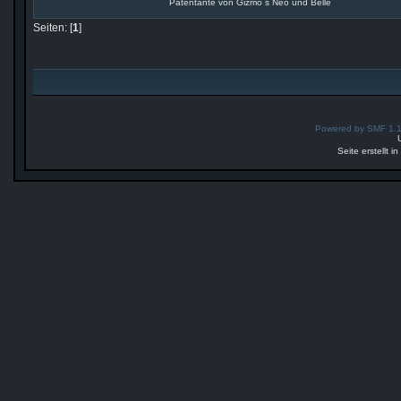
Patentante von Gizmo´s Neo und Bellé
Seiten: [
1
]
Powered by SMF 1.
Seite erstellt 