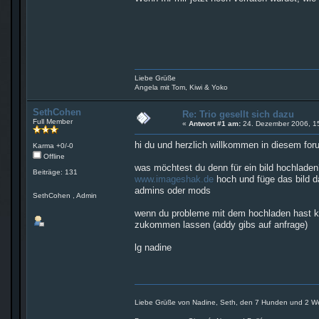
Liebe Grüße
Angela mit Tom, Kiwi & Yoko
SethCohen
Re: Trio gesellt sich dazu
Full Member
«
Antwort #1 am:
24. Dezember 2006, 15
hi du und herzlich willkommen in diesem foru
Karma +0/-0
Offline
was möchtest du denn für ein bild hochladen
Beiträge: 131
www.imageshak.de
hoch und füge das bild da
admins oder mods
SethCohen , Admin
wenn du probleme mit dem hochladen hast ka
zukommen lassen (addy gibs auf anfrage)
lg nadine
Liebe Grüße von Nadine, Seth, den 7 Hunden und 2 Wel