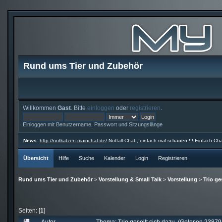
Rund ums Tier und Zubehör
Willkommen
Gast
. Bitte
einloggen
oder
registrieren
.
Einloggen mit Benutzername, Passwort und Sitzungslänge
News
:
http://notkatzen.mainchat.de/
Notfall Chat , einfach mal schauen !!! Einfach Cha
Übersicht
Hilfe
Suche
Kalender
Login
Registrieren
Rund ums Tier und Zubehör
>
Vorstellung & Small Talk
>
Vorstellung
>
Trio ge
Seiten: [
1
]
Autor
Thema: Trio gesellt sich dazu (Gelesen 23879