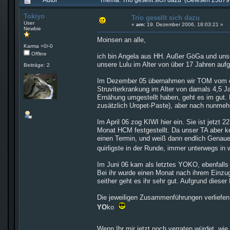
Tokiyo
Trio gesellt sich dazu
User
«
am:
19. Dezember 2006, 18:03:21 »
Newbie
Moinsen an alle,
Karma +0/-0
Offline
ich bin Angela aus HH. Außer GöGa und uns
unsere Lulu im Alter von über 17 Jahren auf
Beiträge: 2
Im Dezember 05 übernahmen wir TOM vom örtl
Struviterkrankung im Alter von damals 4,5 
Ernähung umgestellt haben, geht es im gut. 
zusätzlich Uropet-Paste), aber nach nunmehr
Im April 06 zog KIWI hier ein. Sie ist jetzt
Monat HCM festgestellt. Da unser TA aber ke
einen Termin, und weiß dann endlich Genauere
quirligste in der Runde, immer unterwegs in
Im Juni 06 kam als letztes YOKO, ebenfalls 
Bei ihr wurde einen Monat nach ihrem Einzu
seither geht es ihr sehr gut. Aufgrund dieser
Die jeweiligen Zusammenführungen verliefen 
YO
ko
Wenn Ihr mir jetzt noch verraten würdet, wie