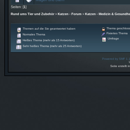
Seiten: [
1
]
Rund ums Tier und Zubehör
>
Katzen - Forum
>
Katzen - Medizin & Gesundhe
Thema geschlos
Themen auf die Sie geantwortet haben
Fixiertes Thema
Normales Thema
Umfrage
Heißes Thema (mehr als 15 Antworten)
Sehr heißes Thema (mehr als 25 Antworten)
Powered by SMF 1.
Seite erstellt 