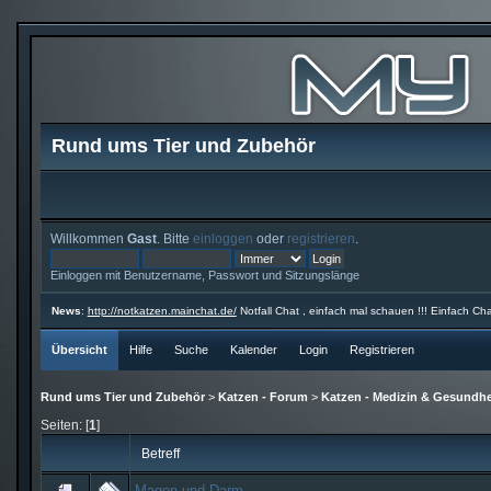
Rund ums Tier und Zubehör
Willkommen
Gast
. Bitte
einloggen
oder
registrieren
.
Einloggen mit Benutzername, Passwort und Sitzungslänge
News
:
http://notkatzen.mainchat.de/
Notfall Chat , einfach mal schauen !!! Einfach Cha
Übersicht
Hilfe
Suche
Kalender
Login
Registrieren
Rund ums Tier und Zubehör
>
Katzen - Forum
>
Katzen - Medizin & Gesundhe
Seiten: [
1
]
Betreff
Magen und Darm