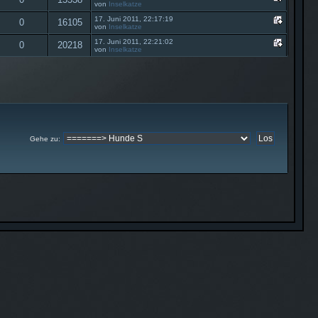
von
Inselkatze
17. Juni 2011, 22:17:19
0
16105
von
Inselkatze
17. Juni 2011, 22:21:02
0
20218
von
Inselkatze
Gehe zu
: