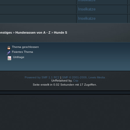
Inselkatze
Inselkatze
nstiges
>
Hunderassen von A - Z
>
Hunde S
Thema geschlossen
Fixiertes Thema
Umfrage
Powered by SMF 1.1 RC2
|
SMF © 2001-2006, Lewis Media
UnRelatived by,
Crip
Seite erstellt in 0.02 Sekunden mit 17 Zugriffen.