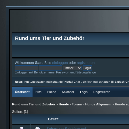
Rund ums Tier und Zubehör
Willkommen
Gast
. Bitte
einloggen
oder
registrieren
.
Einloggen mit Benutzername, Passwort und Sitzungslänge
News
:
http://notkatzen.mainchat.de/
Notfall Chat , einfach mal schauen !!! Einfach Ch
Übersicht
Hilfe
Suche
Kalender
Login
Registrieren
Rund ums Tier und Zubehör
>
Hunde - Forum
>
Hunde Allgemein
>
Hunde so
Seiten: [
1
]
Betreff
Schweizer Schäferhund