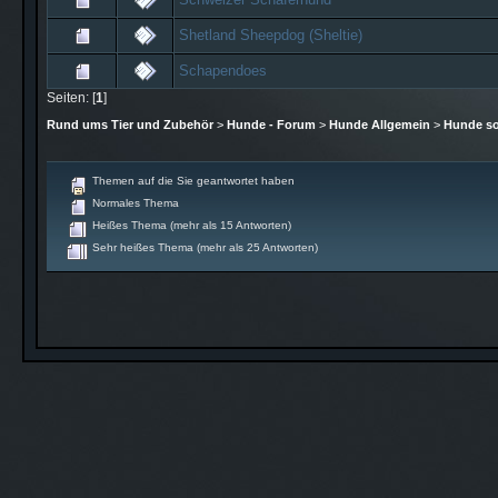
Shetland Sheepdog (Sheltie)
Schapendoes
Seiten: [
1
]
Rund ums Tier und Zubehör
>
Hunde - Forum
>
Hunde Allgemein
>
Hunde so
Themen auf die Sie geantwortet haben
Normales Thema
Heißes Thema (mehr als 15 Antworten)
Sehr heißes Thema (mehr als 25 Antworten)