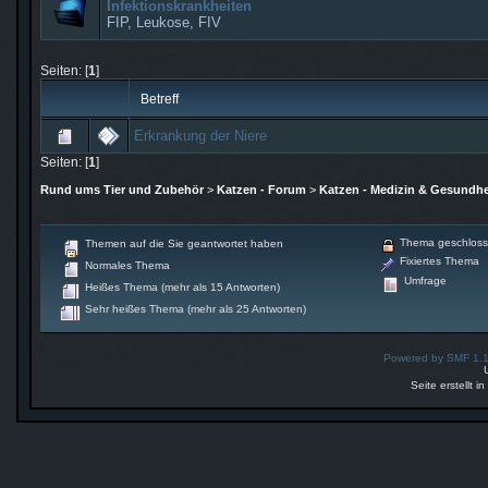
Infektionskrankheiten
FIP, Leukose, FIV
Seiten: [
1
]
Betreff
Erkrankung der Niere
Seiten: [
1
]
Rund ums Tier und Zubehör
>
Katzen - Forum
>
Katzen - Medizin & Gesundhe
Thema geschlos
Themen auf die Sie geantwortet haben
Fixiertes Thema
Normales Thema
Umfrage
Heißes Thema (mehr als 15 Antworten)
Sehr heißes Thema (mehr als 25 Antworten)
Powered by SMF 1.
Seite erstellt 