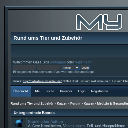
Rund ums Tier und Zubehör
Willkommen
Gast
. Bitte
einloggen
oder
registrieren
.
Einloggen mit Benutzername, Passwort und Sitzungslänge
News
:
http://notkatzen.mainchat.de/
Notfall Chat , einfach mal schauen !!! Einfach Cha
Übersicht
Hilfe
Suche
Kalender
Login
Registrieren
Rund ums Tier und Zubehör
>
Katzen - Forum
>
Katzen - Medizin & Gesundhe
Untergeordnete Boards
Krankheiten-Äußere
Äußere Krankheiten, Verletzungen, Fell- und Hautprobleme