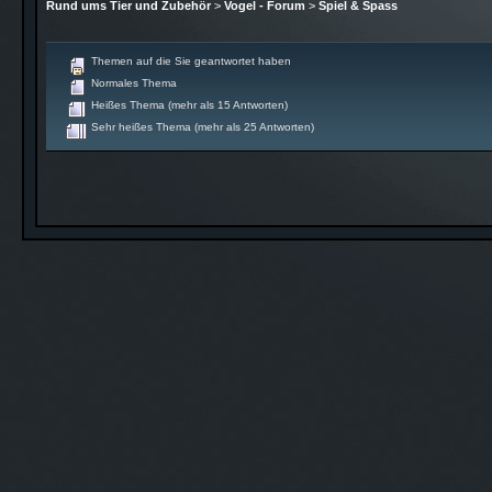
Rund ums Tier und Zubehör
>
Vogel - Forum
>
Spiel & Spass
Themen auf die Sie geantwortet haben
Normales Thema
Heißes Thema (mehr als 15 Antworten)
Sehr heißes Thema (mehr als 25 Antworten)