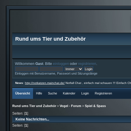
Rund ums Tier und Zubehör
Willkommen
Gast
. Bitte
einloggen
oder
registrieren
.
Einloggen mit Benutzername, Passwort und Sitzungslänge
News
:
http://notkatzen.mainchat.de/
Notfall Chat , einfach mal schauen !!! Einfach Ch
Übersicht
Hilfe
Suche
Kalender
Login
Registrieren
Rund ums Tier und Zubehör
>
Vogel - Forum
>
Spiel & Spass
Seiten: [
1
]
Keine Nachrichten...
Seiten: [
1
]