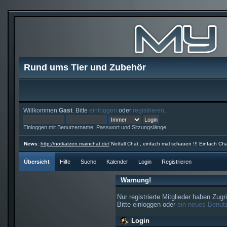
Rund ums Tier und Zubehör
Willkommen
Gast
. Bitte
einloggen
oder
registrieren
.
Einloggen mit Benutzername, Passwort und Sitzungslänge
News
:
http://notkatzen.mainchat.de/
Notfall Chat , einfach mal schauen !!! Einfach Cha
Übersicht
Hilfe
Suche
Kalender
Login
Registrieren
Warnung!
Nur registrierte Mitglieder haben Zugr
Bitte einloggen oder
ein neues Benutz
Login