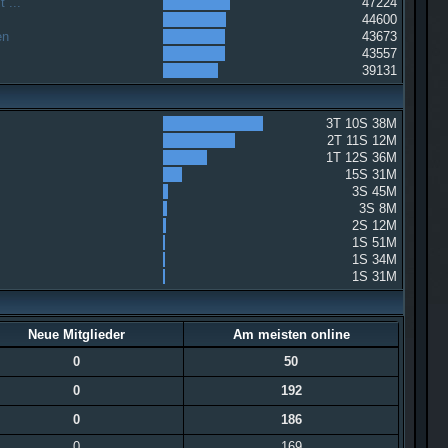
 ...
47224
44600
en
43673
43557
39131
3T 10S 38M
2T 11S 12M
1T 12S 36M
15S 31M
3S 45M
3S 8M
2S 12M
1S 51M
1S 34M
1S 31M
Neue Mitglieder
Am meisten online
0
50
0
192
0
186
0
169