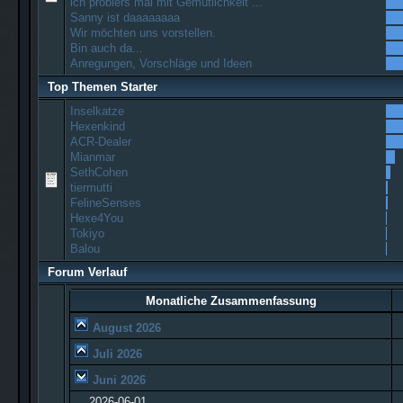
ich probiers mal mit Gemütlichkeit ...
Sanny ist daaaaaaaa
Wir möchten uns vorstellen.
Bin auch da...
Anregungen, Vorschläge und Ideen
Top Themen Starter
Inselkatze
Hexenkind
ACR-Dealer
Mianmar
SethCohen
tiermutti
FelineSenses
Hexe4You
Tokiyo
Balou
Forum Verlauf
Monatliche Zusammenfassung
August 2026
Juli 2026
Juni 2026
2026-06-01