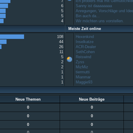
7
ich probiers mal mit Gemütlichkeit
6
Sanny ist daaaaaaaa
5
Anregungen, Vorschläge und Ide
5
Bin auch da...
4
Wir möchten uns vorstellen.
Meiste Zeit online
108
Hexenkind
44
Inselkatze
26
ACR-Dealer
11
SethCohen
5
Reiswind
2
Zyss
2
MizMiz
1
tiermutti
1
Mianmar
1
Maggie93
Neue Themen
Neue Beiträge
0
0
0
0
0
0
0
0