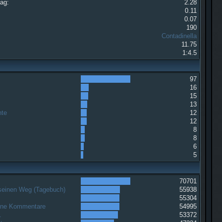
Tag:
2.28
0.11
0.07
190
Contadinella
11.75
1:4.5
97
16
15
13
hte
12
12
8
8
6
5
70701
 seinen Weg (Tagebuch)
55938
g
55304
ohne Kommentare
54995
.
53372