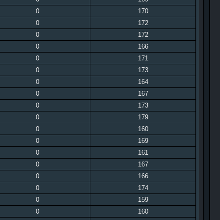
0
170
0
172
0
172
0
166
0
171
0
173
0
164
0
167
0
173
0
179
0
160
0
169
0
161
0
167
0
166
0
174
0
159
0
160