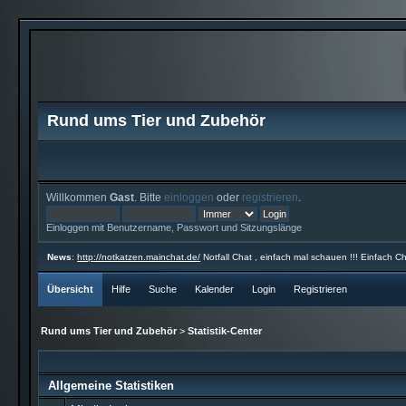
Rund ums Tier und Zubehör
Willkommen
Gast
. Bitte
einloggen
oder
registrieren
.
Einloggen mit Benutzername, Passwort und Sitzungslänge
News
:
http://notkatzen.mainchat.de/
Notfall Chat , einfach mal schauen !!! Einfach Ch
Übersicht
Hilfe
Suche
Kalender
Login
Registrieren
Rund ums Tier und Zubehör
>
Statistik-Center
Allgemeine Statistiken