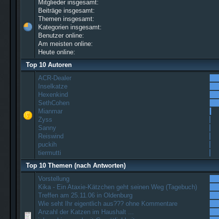
Mitglieder insgesamt:
Beiträge insgesamt:
Themen insgesamt:
Kategorien insgesamt:
Benutzer online:
Am meisten online:
Heute online:
Top 10 Autoren
ACR-Dealer
Inselkatze
Hexenkind
SethCohen
Mianmar
Zyss
Sanny
Reiswind
puckih
tiermutti
Top 10 Themen (nach Antworten)
Vorstellung
Kika - Ein Ataxie-Kätzchen geht seinen Weg (Tagebuch)
Treffen am 25.11.06 in Oldenburg
Wie seht Ihr eigentlich aus??? ohne Kommentare
Anzahl der Katzen im Haushalt ...