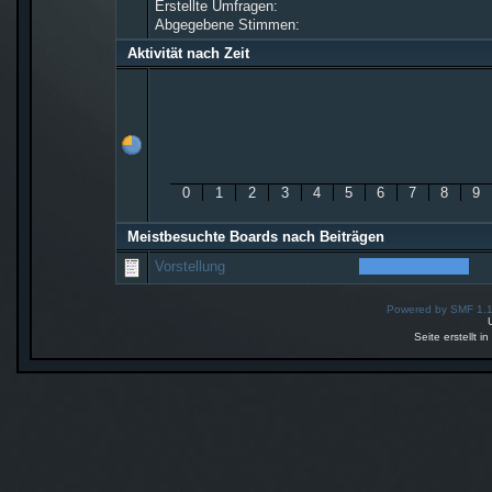
Erstellte Umfragen:
Abgegebene Stimmen:
Aktivität nach Zeit
0
1
2
3
4
5
6
7
8
9
Meistbesuchte Boards nach Beiträgen
Vorstellung
Powered by SMF 1.
Seite erstellt 