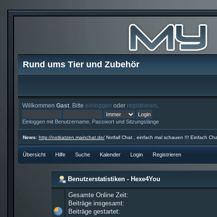
Rund ums Tier und Zubehör
Willkommen
Gast
. Bitte
einloggen
oder
registrieren
.
Einloggen mit Benutzername, Passwort und Sitzungslänge
News
:
http://notkatzen.mainchat.de/
Notfall Chat , einfach mal schauen !!! Einfach Cha
Übersicht
Hilfe
Suche
Kalender
Login
Registrieren
Benutzerstatistiken - Hexe4You
Gesamte Online Zeit:
Beiträge insgesamt:
Beiträge gestartet: