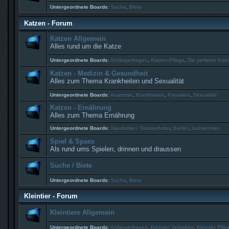
Untergeordnete Boards
:
Suche
,
Biete
Katzen - Forum
Katzen Allgemein
Alles rund um die Katze
Untergeordnete Boards
:
Anfängerfragen
,
Katzen-Pflege
,
Die perfekte Ka
Katzen - Medizin & Gesundheit
Alles zum Thema Krankheiten und Sexualität
Untergeordnete Boards
:
Anatomie
,
Krankheiten
,
Parasiten
,
Sexualität
Katzen - Ernährung
Alles zum Thema Ernährung
Untergeordnete Boards
:
Nassfutter / Trockenfutter
,
Barfen
,
Leckerchen
Spiel & Spass
Als rund ums Spielen, drinnen und draussen
Suche / Biete
Untergeordnete Boards
:
Suche
,
Biete
Kleintier - Forum
Kleintiere Allgemein
Untergeordnete Boards
:
Anfängerfragen
,
Kleintier Verhalten
,
Kleintier Pfle