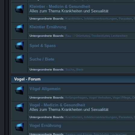
Kleintier - Medizin & Gesundheit
Alles zum Thema Krankheiten und Sexualität
Untergeordnete Boards
:
Krankheiten
,
Infektionserkrankungen
,
Parasiten
,
Kleintier Ernährung
Untergeordnete Boards
:
Rau - / Grünfutter
,
Trockenfutter
,
Leckerchen
Spiel & Spass
Suche / Biete
Untergeordnete Boards
:
Suche
,
Biete
Vogel - Forum
Vögel Allgemein
Untergeordnete Boards
:
Anfängerfragen
,
Vogel Verhalten
,
Vogel Pflege
,
Di
Vogel - Medizin & Gesundheit
Alles zum Thema Krankheiten und Sexualität
Untergeordnete Boards
:
Krankheiten
,
Infektionserkrankungen
,
Parasiten
,
Vogel Ernährung
Untergeordnete Boards
:
Saaten und Körner
,
Frischfutter
,
Leckerchen