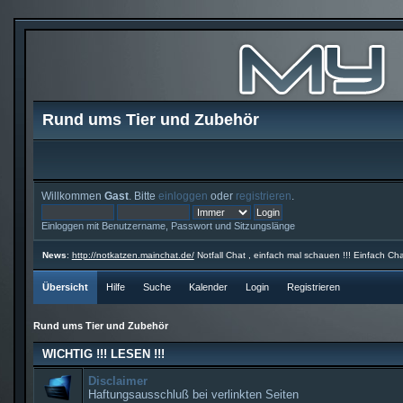
Rund ums Tier und Zubehör
Willkommen
Gast
. Bitte
einloggen
oder
registrieren
.
Einloggen mit Benutzername, Passwort und Sitzungslänge
News
:
http://notkatzen.mainchat.de/
Notfall Chat , einfach mal schauen !!! Einfach Cha
Übersicht
Hilfe
Suche
Kalender
Login
Registrieren
Rund ums Tier und Zubehör
WICHTIG !!! LESEN !!!
Disclaimer
Haftungsausschluß bei verlinkten Seiten